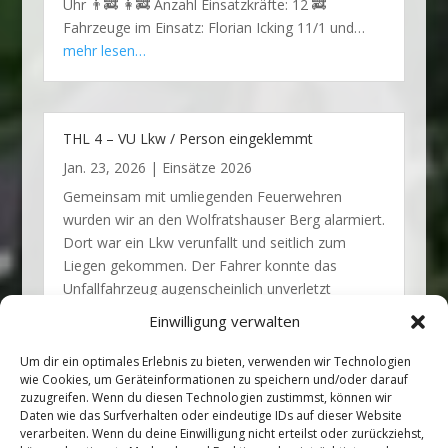
Uhr 👨‍🚒 👩‍🚒 Anzahl Einsatzkräfte: 12 🚒
Fahrzeuge im Einsatz: Florian Icking 11/1 und…
mehr lesen…
THL 4 – VU Lkw / Person eingeklemmt
Jan. 23, 2026
|
Einsätze 2026
Gemeinsam mit umliegenden Feuerwehren
wurden wir an den Wolfratshauser Berg alarmiert.
Dort war ein Lkw verunfallt und seitlich zum
Liegen gekommen. Der Fahrer konnte das
Unfallfahrzeug augenscheinlich unverletzt
verlassen. Wir unterstützten die örtlich
Einwilligung verwalten
zuständige…
mehr lesen…
Um dir ein optimales Erlebnis zu bieten, verwenden wir Technologien
wie Cookies, um Geräteinformationen zu speichern und/oder darauf
zuzugreifen. Wenn du diesen Technologien zustimmst, können wir
Daten wie das Surfverhalten oder eindeutige IDs auf dieser Website
verarbeiten. Wenn du deine Einwilligung nicht erteilst oder zurückziehst,