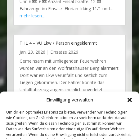
Uhr 👨‍🚒 👩‍🚒 Anzahl Einsatzkräfte: 12 🚒
Fahrzeuge im Einsatz: Florian Icking 11/1 und…
mehr lesen…
THL 4 – VU Lkw / Person eingeklemmt
Jan. 23, 2026
|
Einsätze 2026
Gemeinsam mit umliegenden Feuerwehren
wurden wir an den Wolfratshauser Berg alarmiert.
Dort war ein Lkw verunfallt und seitlich zum
Liegen gekommen. Der Fahrer konnte das
Unfallfahrzeug augenscheinlich unverletzt
verlassen. Wir unterstützten die örtlich
Einwilligung verwalten
zuständige…
mehr lesen…
Um dir ein optimales Erlebnis zu bieten, verwenden wir Technologien
wie Cookies, um Geräteinformationen zu speichern und/oder darauf
zuzugreifen. Wenn du diesen Technologien zustimmst, können wir
Daten wie das Surfverhalten oder eindeutige IDs auf dieser Website
verarbeiten. Wenn du deine Einwilligung nicht erteilst oder zurückziehst,